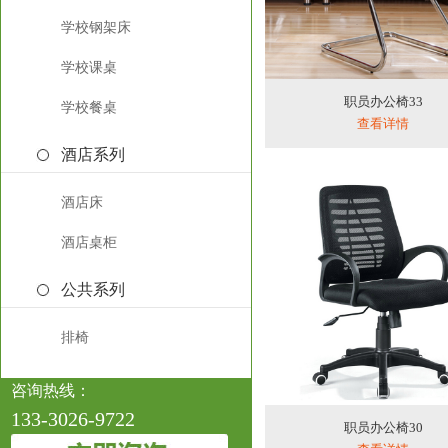
学校钢架床
学校课桌
职员办公椅33
学校餐桌
查看详情
酒店系列
酒店床
酒店桌柜
公共系列
排椅
咨询热线：
133-3026-9722
职员办公椅30